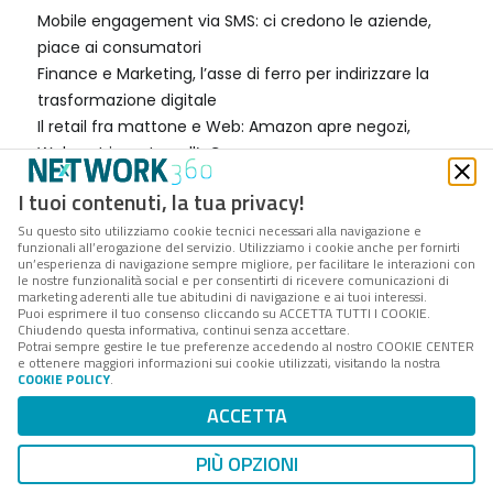
Mobile engagement via SMS: ci credono le aziende,
piace ai consumatori
Finance e Marketing, l’asse di ferro per indirizzare la
trasformazione digitale
Il retail fra mattone e Web: Amazon apre negozi,
Walmart investe nell’eCommerce
Digitalizzazione dei documenti, gestione strutturata e
I tuoi contenuti, la tua privacy!
destrutturata: qual è la differenza
Su questo sito utilizziamo cookie tecnici necessari alla navigazione e
Una nuova frontiera per la digitalizzazione in Italia: il
funzionali all’erogazione del servizio. Utilizziamo i cookie anche per fornirti
Cloud approda nell'ambito HR
un’esperienza di navigazione sempre migliore, per facilitare le interazioni con
le nostre funzionalità social e per consentirti di ricevere comunicazioni di
Multicanalità e logistica in Italia, 4 modelli per
marketing aderenti alle tue abitudini di navigazione e ai tuoi interessi.
produttori e retailer
Puoi esprimere il tuo consenso cliccando su ACCETTA TUTTI I COOKIE.
Chiudendo questa informativa, continui senza accettare.
C&C Brevi: da 15 anni presidio ideale per i vendor ICT -
Potrai sempre gestire le tue preferenze accedendo al nostro COOKIE CENTER
e ottenere maggiori informazioni sui cookie utilizzati, visitando la nostra
VIDEO
COOKIE POLICY
.
Fastweb Digital Academy: al via i corsi di formazione
ACCETTA
gratuiti per i nuovi talenti digitali (1000 all’anno)
NetApp: «Tecnologia flash e cloud aiutano a ridurre i
PIÙ OPZIONI
rischi di business»