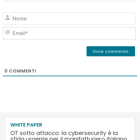
N
Em
0
COMMENTI
WHITE PAPER
OT sotto attacco: la cybersecurity è la
sfida urgente per il manifatturiero italiano