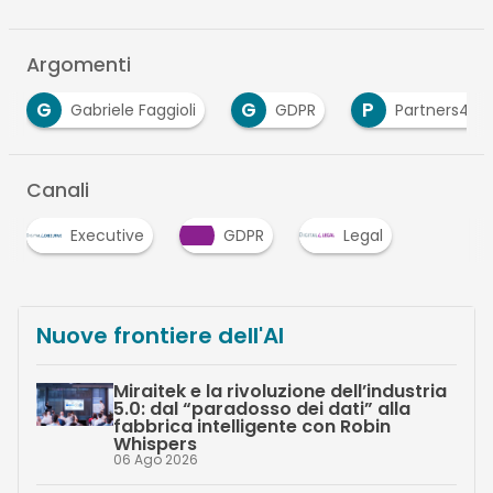
Argomenti
G
P
T
GDPR
Partners4Innovation
trattame
Canali
Executive
GDPR
Legal
Nuove frontiere dell'AI
Miraitek e la rivoluzione dell’industria
5.0: dal “paradosso dei dati” alla
fabbrica intelligente con Robin
Whispers
06 Ago 2026