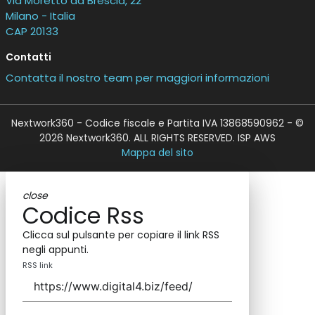
Via Moretto da Brescia, 22
Milano - Italia
CAP 20133
Contatti
Contatta il nostro team per maggiori informazioni
Nextwork360 - Codice fiscale e Partita IVA 13868590962 - ©
2026 Nextwork360. ALL RIGHTS RESERVED. ISP AWS
Mappa del sito
close
Codice Rss
Clicca sul pulsante per copiare il link RSS
negli appunti.
RSS link