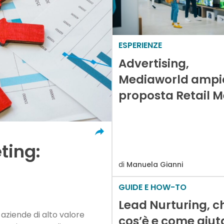
ESPERIENZE
Advertising,
Mediaworld ampi
proposta Retail 
ting:
di
Manuela Gianni
GUIDE E HOW-TO
Lead Nurturing, c
aziende di alto valore
cos’è e come aiut