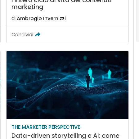
l’intero ciclo di vita dei contenuti
marketing
di
Ambrogio Invernizzi
Condividi
THE MARKETER PERSPECTIVE
Data-driven storytelling e AI: come