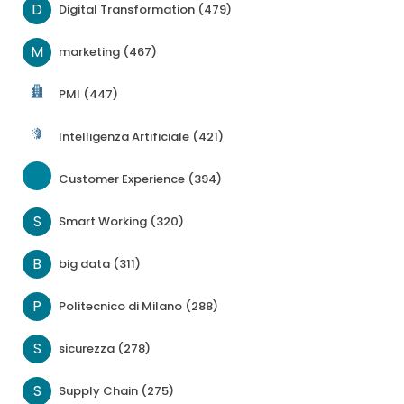
D
Digital Transformation (479)
M
marketing (467)
PMI (447)
Intelligenza Artificiale (421)
Customer Experience (394)
S
Smart Working (320)
B
big data (311)
P
Politecnico di Milano (288)
S
sicurezza (278)
S
Supply Chain (275)