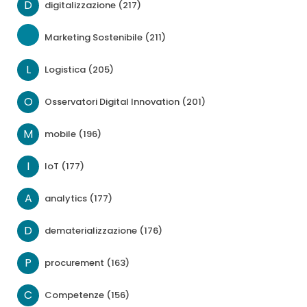
D
digitalizzazione (217)
Marketing Sostenibile (211)
L
Logistica (205)
O
Osservatori Digital Innovation (201)
M
mobile (196)
I
IoT (177)
A
analytics (177)
D
dematerializzazione (176)
P
procurement (163)
C
Competenze (156)