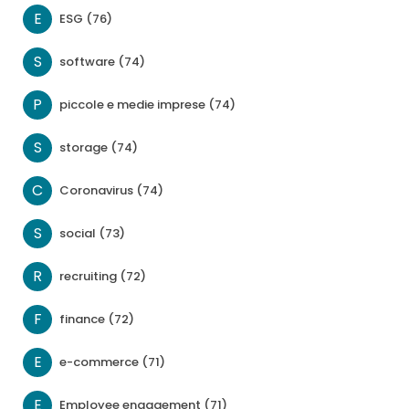
E
ESG (76)
S
software (74)
P
piccole e medie imprese (74)
S
storage (74)
C
Coronavirus (74)
S
social (73)
R
recruiting (72)
F
finance (72)
E
e-commerce (71)
E
Employee engagement (71)