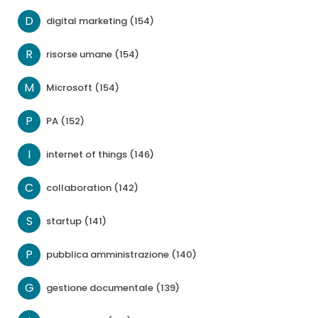
D
digital marketing (154)
R
risorse umane (154)
M
Microsoft (154)
P
PA (152)
I
internet of things (146)
C
collaboration (142)
S
startup (141)
P
pubblica amministrazione (140)
G
gestione documentale (139)