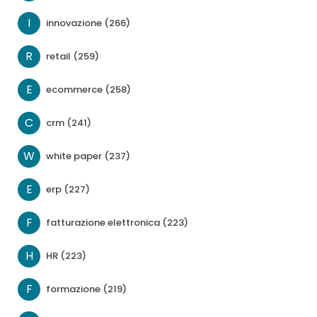
I
innovazione (266)
R
retail (259)
E
ecommerce (258)
C
crm (241)
W
white paper (237)
E
erp (227)
F
fatturazione elettronica (223)
H
HR (223)
F
formazione (219)