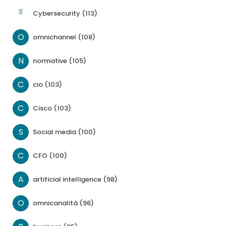
Cybersecurity (113)
O
omnichannel (108)
N
normative (105)
C
cio (103)
C
Cisco (103)
S
Social media (100)
C
CFO (100)
A
artificial intelligence (98)
O
omnicanalità (96)