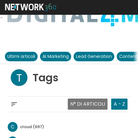
Ultimi articoli
AI Marketing
Lead Generation
Content
Tags
T
N° DI ARTICOLI
A - Z
C
cloud (697)