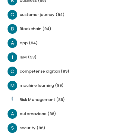
B
business (95)
C
customer journey (94)
B
Blockchain (94)
A
app (94)
I
IBM (93)
C
competenze digitali (89)
M
machine learning (89)
Risk Management (86)
A
automazione (86)
S
security (86)