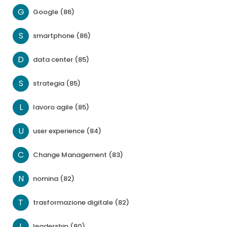
G
Google (86)
S
smartphone (86)
D
data center (85)
S
strategia (85)
L
lavoro agile (85)
U
user experience (84)
C
Change Management (83)
N
nomina (82)
T
trasformazione digitale (82)
L
leadership (80)