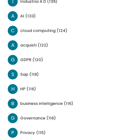
I
Industria 4.0 (139)
A
AI (133)
C
cloud computing (124)
A
acquisti (122)
G
GDPR (120)
S
Sap (118)
H
HP (116)
B
business intelligence (116)
G
Governance (116)
P
Privacy (115)