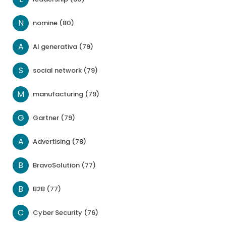
N
nomine (80)
A
AI generativa (79)
S
social network (79)
M
manufacturing (79)
G
Gartner (79)
A
Advertising (78)
B
BravoSolution (77)
B
B2B (77)
C
Cyber Security (76)