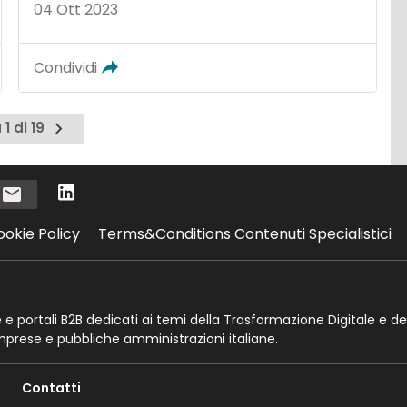
04 Ott 2023
Condividi
Pagina
1 di 19
successiva
i
ookie Policy
Terms&Conditions Contenuti Specialistici
te e portali B2B dedicati ai temi della Trasformazione Digitale e de
imprese e pubbliche amministrazioni italiane.
Contatti