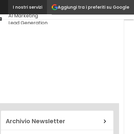
Linkedin
Aggiungi tra i preferiti su Google
I nostri servizi
Ultimi articoli
Youtube-
AI Marketing
play
Email
Lead Generation
Content
Marketing
Martech &
Salestech
Archivio Newsletter