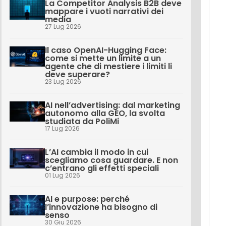
La Competitor Analysis B2B deve
mappare i vuoti narrativi dei
media
27 Lug 2026
Il caso OpenAI-Hugging Face:
come si mette un limite a un
agente che di mestiere i limiti li
deve superare?
23 Lug 2026
AI nell’advertising: dal marketing
autonomo alla GEO, la svolta
studiata da PoliMi
17 Lug 2026
L’AI cambia il modo in cui
scegliamo cosa guardare. E non
c’entrano gli effetti speciali
01 Lug 2026
AI e purpose: perché
l’innovazione ha bisogno di
senso
30 Giu 2026