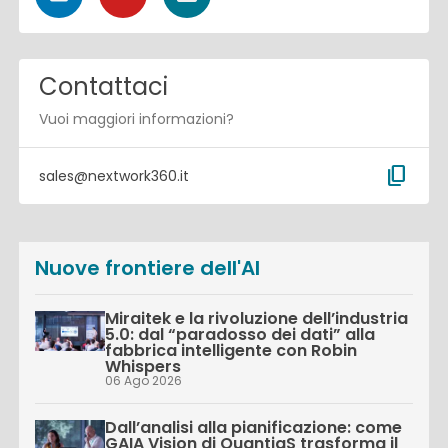
Contattaci
Vuoi maggiori informazioni?
content_copy
sales@nextwork360.it
Nuove frontiere dell'AI
Miraitek e la rivoluzione dell’industria
5.0: dal “paradosso dei dati” alla
fabbrica intelligente con Robin
Whispers
06 Ago 2026
Dall’analisi alla pianificazione: come
GAIA Vision di QuantiaS trasforma il