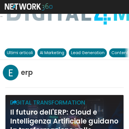
Ultimi articoli
AI Marketing
Lead Generation
Content
E
erp
DIGITAL TRANSFORMATION
Il futuro dell'ERP: Cloud e
Intelligenza Artificiale guidano