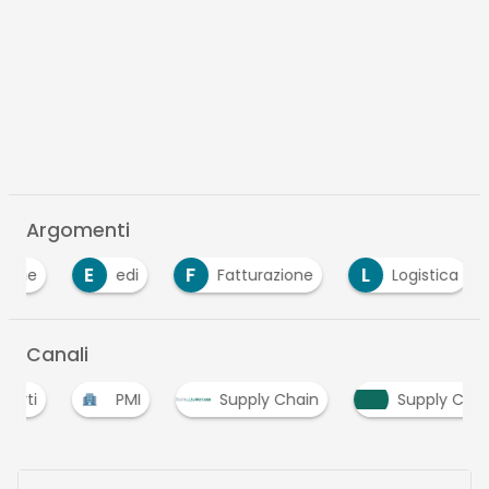
Argomenti
E
F
L
P
edi
Fatturazione
Logistica
Canali
PMI
Supply Chain
Supply Chain Tre