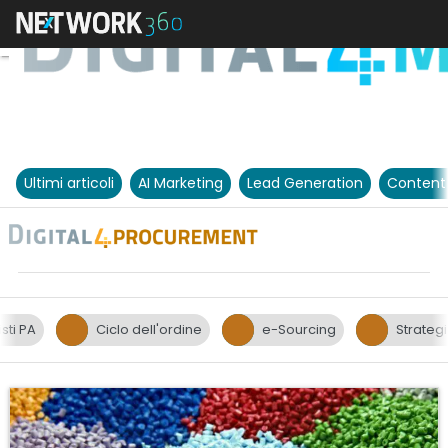
Ultimi articoli
AI Marketing
Lead Generation
Content
sti PA
Ciclo dell'ordine
e-Sourcing
Strateg