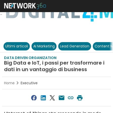
Ultimi articoli
AI Marketing
Lead Generation
Content M
DATA DRIVEN ORGANIZATION
Big Data e IoT, i passi per trasformare i
dati in un vantaggio di business
Home
Executive