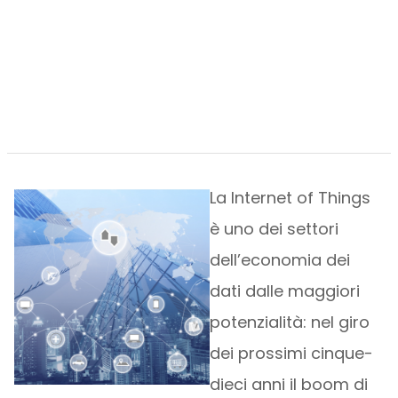
La Internet of Things
è uno dei settori
dell’economia dei
dati dalle maggiori
potenzialità: nel giro
dei prossimi cinque-
dieci anni il boom di