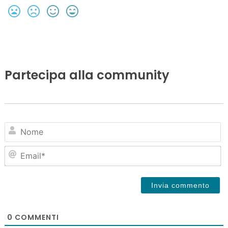
Partecipa alla community
N
Em
0
COMMENTI