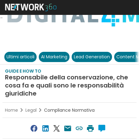
Ultimi articoli
AI Marketing
Lead Generation
Content M
GUIDE E HOW TO
Responsabile della conservazione, che
cosa fa e quali sono le responsabilità
giuridiche
Home
Legal
Compliance Normativa