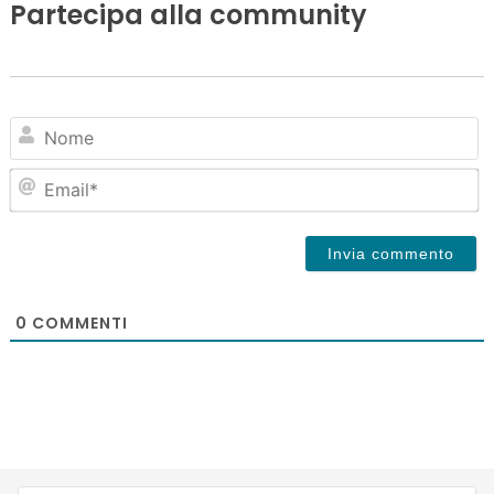
Partecipa alla community
N
Em
0
COMMENTI