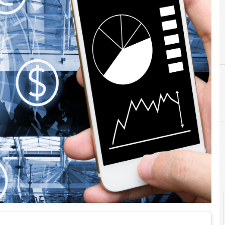
A
API