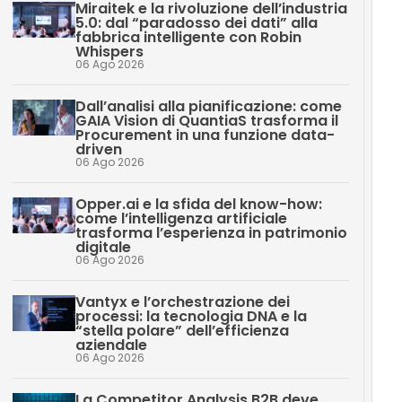
Miraitek e la rivoluzione dell’industria
5.0: dal “paradosso dei dati” alla
fabbrica intelligente con Robin
Whispers
06 Ago 2026
Dall’analisi alla pianificazione: come
GAIA Vision di QuantiaS trasforma il
Procurement in una funzione data-
driven
06 Ago 2026
Opper.ai e la sfida del know-how:
come l’intelligenza artificiale
trasforma l’esperienza in patrimonio
digitale
06 Ago 2026
Vantyx e l’orchestrazione dei
processi: la tecnologia DNA e la
“stella polare” dell’efficienza
aziendale
06 Ago 2026
La Competitor Analysis B2B deve