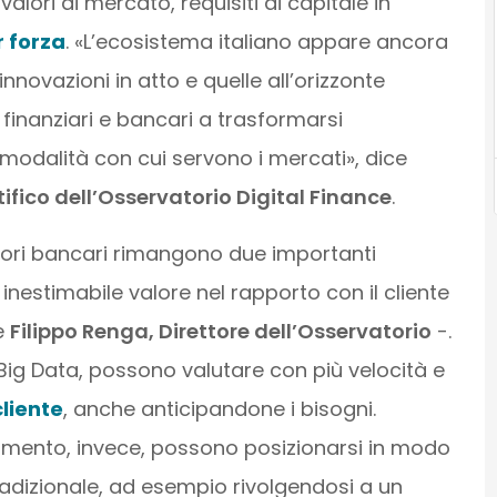
valori di mercato, requisiti di capitale in
 forza
. «L’ecosistema italiano appare ancora
 innovazioni in atto e quelle all’orizzonte
 finanziari e bancari a trasformarsi
 modalità con cui servono i mercati», dice
ifico dell’Osservatorio Digital Finance
.
ttori bancari rimangono due importanti
 inestimabile valore nel rapporto con il cliente
e
Filippo Renga, Direttore dell’Osservatorio
-.
Big Data, possono valutare con più velocità e
cliente
, anche anticipandone i bisogni.
imento, invece, possono posizionarsi in modo
radizionale, ad esempio rivolgendosi a un