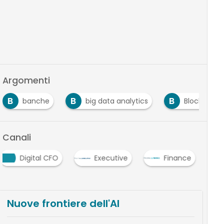
Argomenti
B
B
B
banche
big data analytics
Blockchain
Canali
Digital CFO
Executive
Finance
Nuove frontiere dell'AI