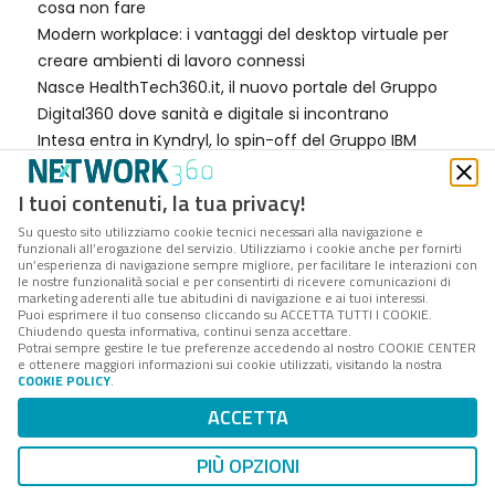
cosa non fare
Modern workplace: i vantaggi del desktop virtuale per
creare ambienti di lavoro connessi
Nasce HealthTech360.it, il nuovo portale del Gruppo
Digital360 dove sanità e digitale si incontrano
Intesa entra in Kyndryl, lo spin-off del Gruppo IBM
dedicato ai servizi per la trasformazione digitale
Software Defined Network, l’evoluzione
I tuoi contenuti, la tua privacy!
dell'infrastruttura di rete aziendale: i vantaggi per il
Su questo sito utilizziamo cookie tecnici necessari alla navigazione e
business
funzionali all’erogazione del servizio. Utilizziamo i cookie anche per fornirti
un’esperienza di navigazione sempre migliore, per facilitare le interazioni con
Nextmind, soluzioni digitali sartoriali “cucite” sugli
le nostre funzionalità social e per consentirti di ricevere comunicazioni di
marketing aderenti alle tue abitudini di navigazione e ai tuoi interessi.
utenti che fanno la differenza
Puoi esprimere il tuo consenso cliccando su ACCETTA TUTTI I COOKIE.
Innovazione sostenibile, Relatech presenta il primo
Chiudendo questa informativa, continui senza accettare.
Potrai sempre gestire le tue preferenze accedendo al nostro COOKIE CENTER
bilancio ESG
e ottenere maggiori informazioni sui cookie utilizzati, visitando la nostra
EROI: la piattaforma digitale della Regione Emilia-
COOKIE POLICY
.
Romagna per favorire l’innovazione delle imprese
ACCETTA
Marginalità delle commesse: come si calcola per
migliorare la redditività
PIÙ OPZIONI
La comunicazione d’impresa oggi. Nuovi approcci,