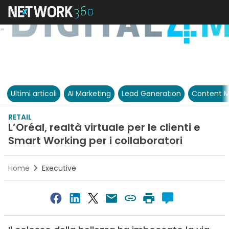
Ultimi articoli
AI Marketing
Lead Generation
Content M
RETAIL
L’Oréal, realtà virtuale per le clienti e
Smart Working per i collaboratori
Home
Executive