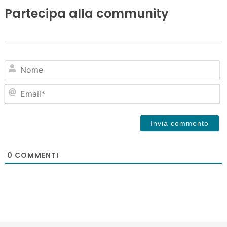
Partecipa alla community
N
Em
0
COMMENTI