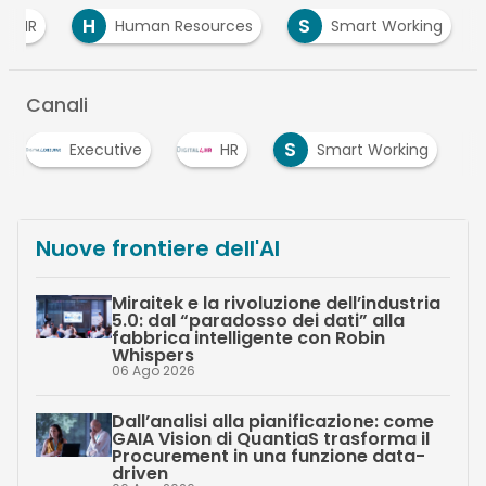
H
S
HR
Human Resources
Smart Working
Canali
S
Executive
HR
Smart Working
Nuove frontiere dell'AI
Miraitek e la rivoluzione dell’industria
5.0: dal “paradosso dei dati” alla
fabbrica intelligente con Robin
Whispers
06 Ago 2026
Dall’analisi alla pianificazione: come
GAIA Vision di QuantiaS trasforma il
Procurement in una funzione data-
driven