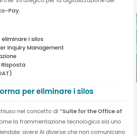
tner strategico per la digitalizzazione dei
to-Pay
.
eliminare i silos
mer Inquiry Management
azione
i Risposta
BOAT)
orma per eliminare i silos
cchiuso nel concetto di
“Suite for the Office of
 come la frammentazione tecnologica sia uno
 aziendale: avere AI diverse che non comunicano