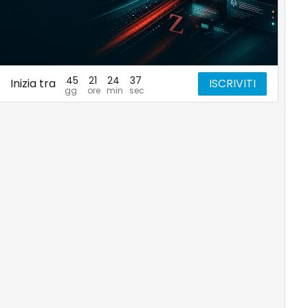
45
21
24
36
Inizia tra
ISCRIVITI