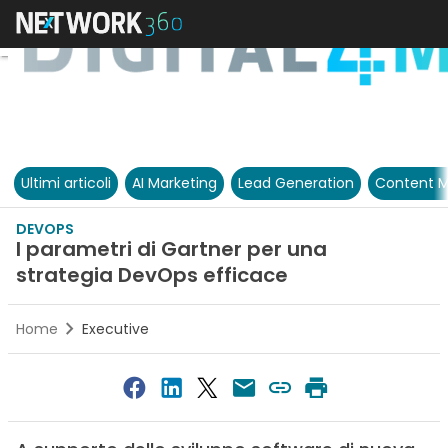
Ultimi articoli
AI Marketing
Lead Generation
Content M
DEVOPS
I parametri di Gartner per una
strategia DevOps efficace
Home
Executive