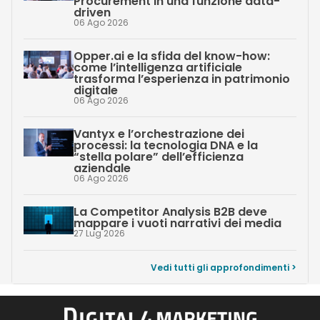
Procurement in una funzione data-
driven
06 Ago 2026
Opper.ai e la sfida del know-how:
come l’intelligenza artificiale
trasforma l’esperienza in patrimonio
digitale
06 Ago 2026
Vantyx e l’orchestrazione dei
processi: la tecnologia DNA e la
“stella polare” dell’efficienza
aziendale
06 Ago 2026
La Competitor Analysis B2B deve
mappare i vuoti narrativi dei media
27 Lug 2026
Vedi tutti gli approfondimenti >