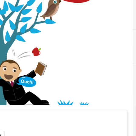
D
Domenico Aliperto
i