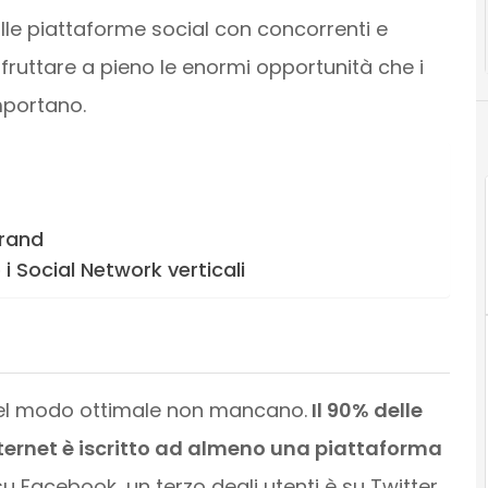
ulle piattaforme social con concorrenti e
sfruttare a pieno le enormi opportunità che i
mportano.
brand
 i Social Network verticali
 nel modo ottimale non mancano.
Il 90% delle
nternet è iscritto ad almeno una piattaforma
i su Facebook, un terzo degli utenti è su Twitter,