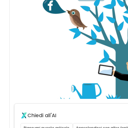
Chiedi all'AI
Riassumi questo articolo
Approfondisci con altre font