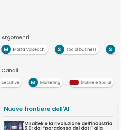
Argomenti
M
S
S
Marta Valsecchi
social business
Stefa
Canali
M
Executive
Marketing
Mobile e Social
Nuove frontiere dell'AI
Miraitek e la rivoluzione dell’industria
5.0: dal “paradosso dei dati” alla