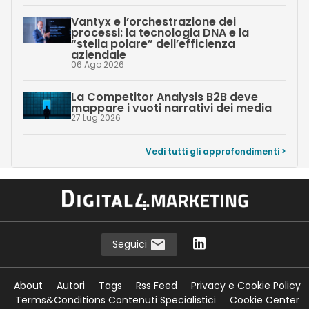
Vantyx e l’orchestrazione dei
processi: la tecnologia DNA e la
“stella polare” dell’efficienza
aziendale
06 Ago 2026
La Competitor Analysis B2B deve
mappare i vuoti narrativi dei media
27 Lug 2026
Vedi tutti gli approfondimenti >
Seguici
About
Autori
Tags
Rss Feed
Privacy e Cookie Policy
Terms&Conditions Contenuti Specialistici
Cookie Center