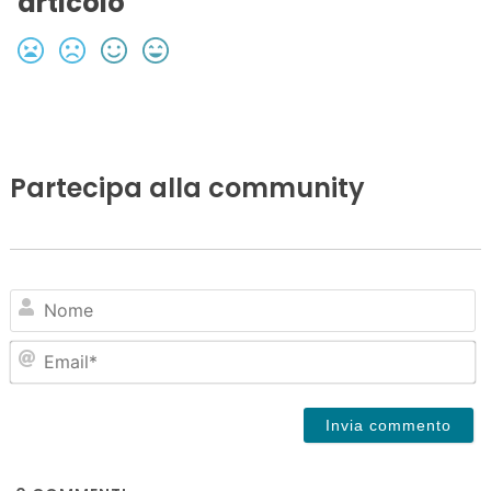
articolo
Partecipa alla community
N
Em