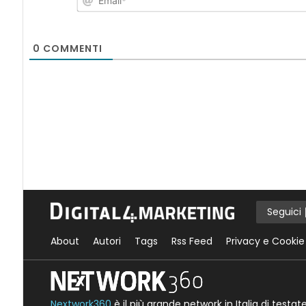
0
COMMENTI
Seguici
About
Autori
Tags
Rss Feed
Privacy e Cookie
Nextwork360
è il più grande network in Italia di testa