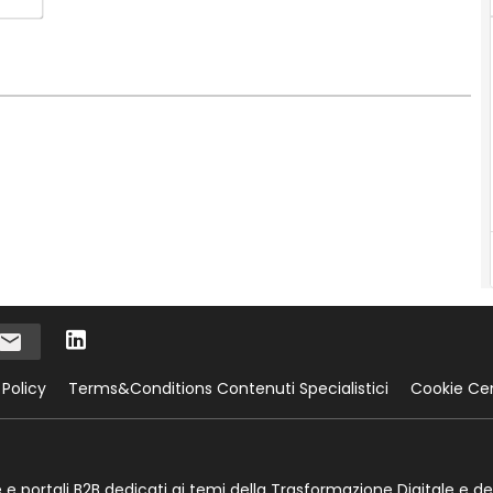
 Policy
Terms&Conditions Contenuti Specialistici
Cookie Ce
te e portali B2B dedicati ai temi della Trasformazione Digitale e de