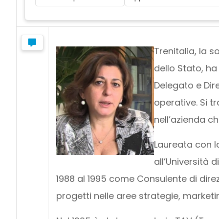
Trenitalia, la 
dello Stato, h
Delegato e Dir
operative. Si t
nell’azienda ch
Laureata con l
all’Università 
1988 al 1995 come Consulente di direz
progetti nelle aree strategie, market