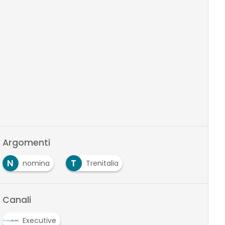
Argomenti
N
T
nomina
Trenitalia
Canali
Executive