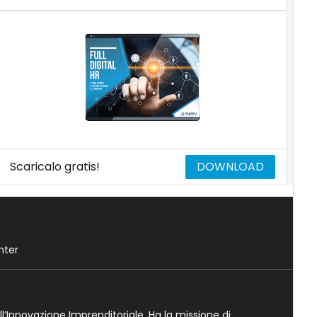
Scaricalo gratis!
DOWNLOAD
nter
ll’Innovazione Imprenditoriale. Ha la missione di