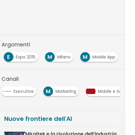
Argomenti
E
M
M
Expo 2015
MIlano
Mobile App
Canali
M
Executive
Marketing
Mobile e Social
Nuove frontiere dell'AI
Miraitek e la rivoluzione dell’industria