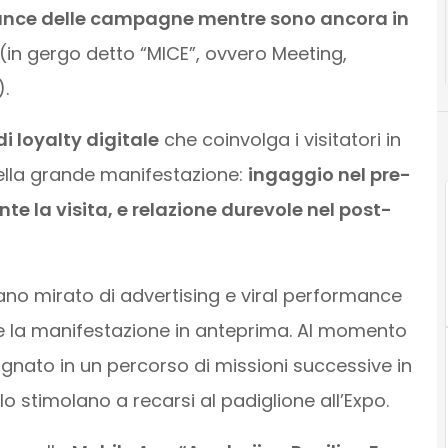
mance delle campagne mentre sono ancora in
(in gergo detto “MICE”, ovvero Meeting,
.
i loyalty digitale
che coinvolga i visitatori in
 della grande manifestazione:
ingaggio nel pre-
te la visita, e relazione durevole nel post-
iano mirato di advertising e viral performance
vere la manifestazione in anteprima. Al momento
agnato in un percorso di missioni successive in
o stimolano a recarsi al padiglione all’Expo.