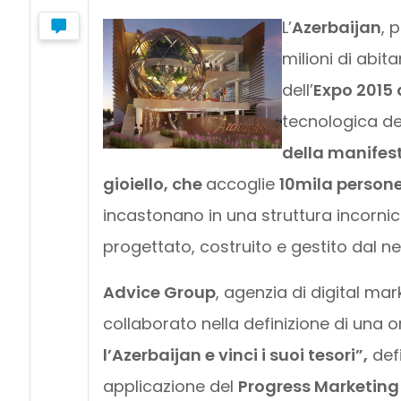
L’
Azerbaijan
, 
milioni di abit
dell’
Expo 2015 
tecnologica de
della manifes
gioiello, che
accoglie
10mila persone
incastonano in una struttura incornic
progettato, costruito e gestito dal n
Advice Group
, agenzia di digital ma
collaborato nella definizione di una o
l’Azerbaijan e vinci i suoi tesori”,
defi
applicazione del
Progress Marketing