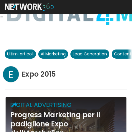
Ultimi articoli
AI Marketing
Lead Generation
Content
E
Expo 2015
DIGITAL ADVERTISING
Progress Marketing per il
padiglione Expo