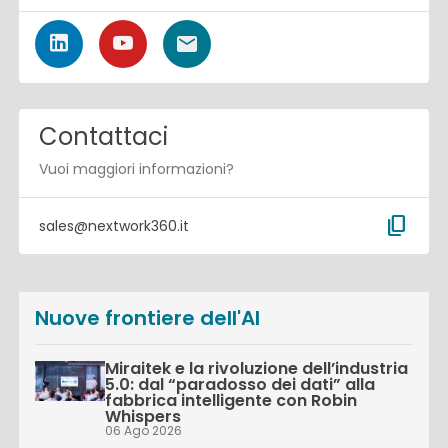
Contattaci
Vuoi maggiori informazioni?
content_copy
sales@nextwork360.it
Nuove frontiere dell'AI
Miraitek e la rivoluzione dell’industria
5.0: dal “paradosso dei dati” alla
fabbrica intelligente con Robin
Whispers
06 Ago 2026