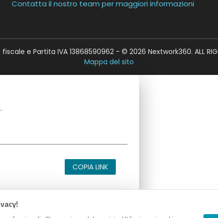
Contatta il nostro team per maggiori informazioni
fiscale e Partita IVA 13868590962 - © 2026 Nextwork360. ALL RI
Mappa del sito
.
COPIA LINK
ivacy!