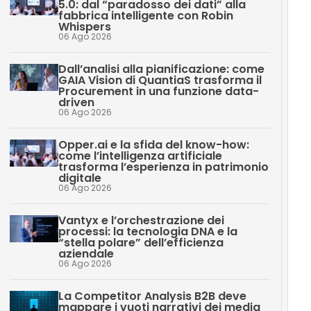
5.0: dal “paradosso dei dati” alla
fabbrica intelligente con Robin
Whispers
06 Ago 2026
Dall’analisi alla pianificazione: come
GAIA Vision di QuantiaS trasforma il
Procurement in una funzione data-
driven
06 Ago 2026
Opper.ai e la sfida del know-how:
come l’intelligenza artificiale
trasforma l’esperienza in patrimonio
digitale
06 Ago 2026
Vantyx e l’orchestrazione dei
processi: la tecnologia DNA e la
“stella polare” dell’efficienza
aziendale
06 Ago 2026
La Competitor Analysis B2B deve
mappare i vuoti narrativi dei media