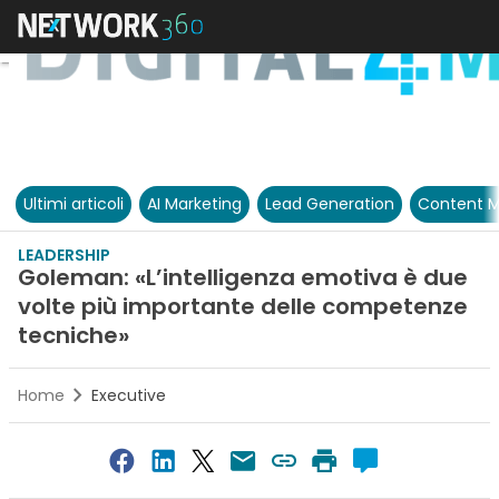
Ultimi articoli
AI Marketing
Lead Generation
Content M
LEADERSHIP
Goleman: «L’intelligenza emotiva è due
volte più importante delle competenze
tecniche»
Home
Executive