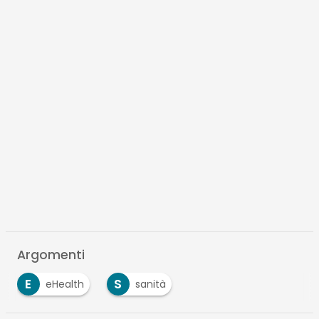
Argomenti
E
S
eHealth
sanità