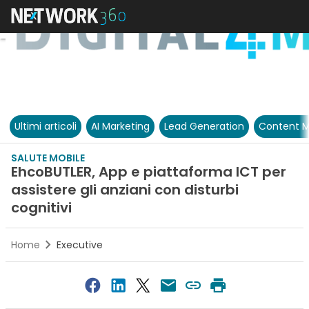
Ultimi articoli
AI Marketing
Lead Generation
Content M
SALUTE MOBILE
EhcoBUTLER, App e piattaforma ICT per
assistere gli anziani con disturbi
cognitivi
Home
Executive