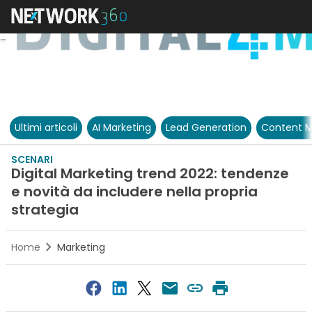
Ultimi articoli
AI Marketing
Lead Generation
Content M
SCENARI
Digital Marketing trend 2022: tendenze
e novità da includere nella propria
strategia
Home
Marketing