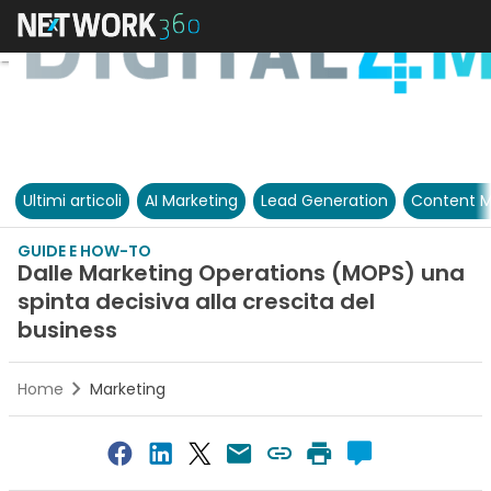
Ultimi articoli
AI Marketing
Lead Generation
Content M
GUIDE E HOW-TO
Dalle Marketing Operations (MOPS) una
spinta decisiva alla crescita del
business
Home
Marketing