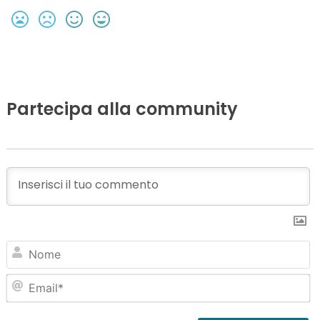
Partecipa alla community
N
Em