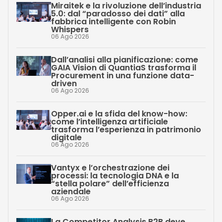
Miraitek e la rivoluzione dell’industria
5.0: dal “paradosso dei dati” alla
fabbrica intelligente con Robin
Whispers
06 Ago 2026
Dall’analisi alla pianificazione: come
GAIA Vision di QuantiaS trasforma il
Procurement in una funzione data-
driven
06 Ago 2026
Opper.ai e la sfida del know-how:
come l’intelligenza artificiale
trasforma l’esperienza in patrimonio
digitale
06 Ago 2026
Vantyx e l’orchestrazione dei
processi: la tecnologia DNA e la
“stella polare” dell’efficienza
aziendale
06 Ago 2026
La Competitor Analysis B2B deve