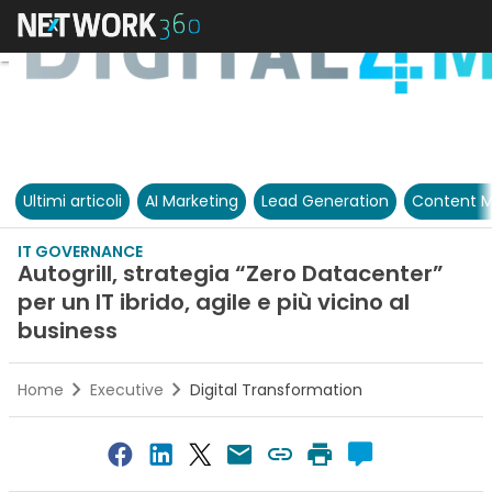
Ultimi articoli
AI Marketing
Lead Generation
Content M
IT GOVERNANCE
Autogrill, strategia “Zero Datacenter”
per un IT ibrido, agile e più vicino al
business
Home
Executive
Digital Transformation