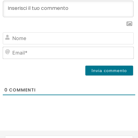
N
Em
0
COMMENTI