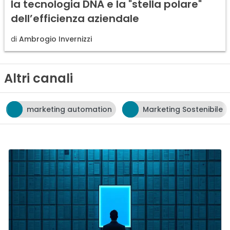
la tecnologia DNA e la "stella polare"
dell’efficienza aziendale
di
Ambrogio Invernizzi
Altri canali
tomation
Marketing Sostenibile
neuromarketin