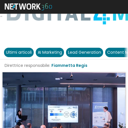
Ultimi articoli
AI Marketing
Lead Generation
Content M
Direttrice responsabile:
Fiammetta Regis