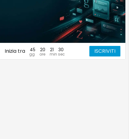
45
20
21
29
Inizia tra
ISCRIVITI