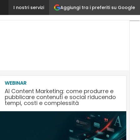
Aggiungi tra i preferiti su Google
Il rischio dell’AI nel marketing non è sostituire il lav
I nostri servizi
WEBINAR
AI Content Marketing: come produrre e
pubblicare contenuti e social riducendo
tempi, costi e complessità