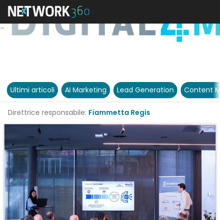
Ultimi articoli
AI Marketing
Lead Generation
Content M
Direttrice responsabile:
Fiammetta Regis