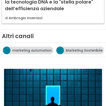
la tecnologia DNA e la "stella polare"
dell’efficienza aziendale
di
Ambrogio Invernizzi
Altri canali
tomation
Marketing Sostenibile
neuromarketin