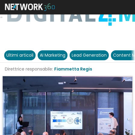
Ultimi articoli
AI Marketing
Lead Generation
Content M
Direttrice responsabile:
Fiammetta Regis