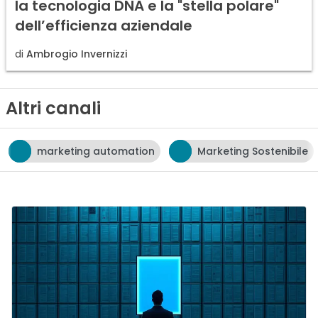
la tecnologia DNA e la "stella polare"
dell’efficienza aziendale
di
Ambrogio Invernizzi
Altri canali
tomation
Marketing Sostenibile
neuromarketin