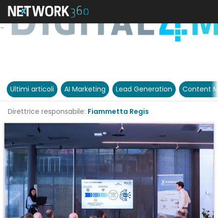
Ultimi articoli
AI Marketing
Lead Generation
Content M
Direttrice responsabile:
Fiammetta Regis