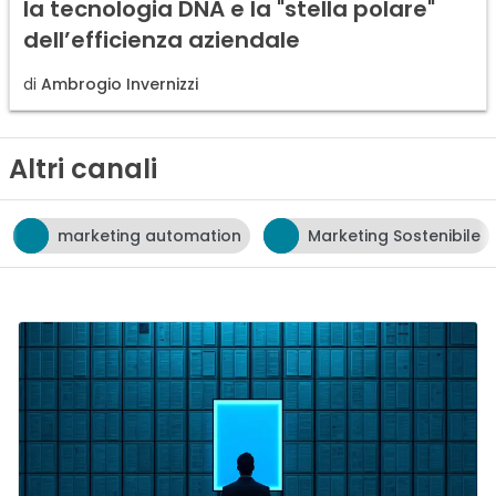
la tecnologia DNA e la "stella polare"
dell’efficienza aziendale
di
Ambrogio Invernizzi
Altri canali
tomation
Marketing Sostenibile
neuromarketin