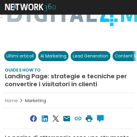
Ultimi articoli
AI Marketing
Lead Generation
Content M
GUIDE E HOW TO
Landing Page: strategie e tecniche per
convertire i visitatori in clienti
Home
Marketing