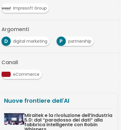
Impresoft Group
Argomenti
D
P
digital marketing
partnership
Canali
eCommerce
Nuove frontiere dell'AI
Miraitek e la rivoluzione dell’industria
5.0: dal “paradosso dei dati” alla
fabbrica intelligente con Robin
Whispers