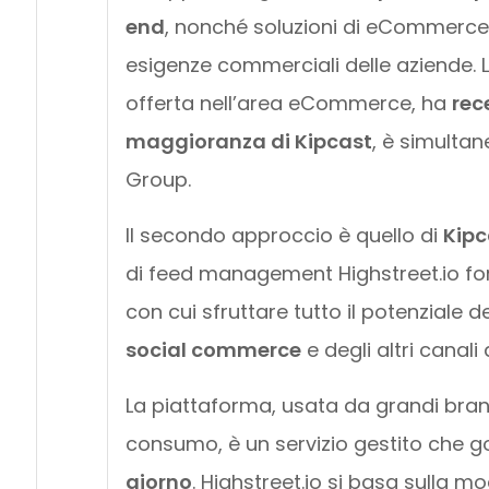
end
, nonché soluzioni di eCommerce 
esigenze commerciali delle aziende. L’
offerta nell’area eCommerce, ha
rec
maggioranza di Kipcast
, è simulta
Group.
Il secondo approccio è quello di
Kipc
di feed management Highstreet.io fo
con cui sfruttare tutto il potenziale d
social commerce
e degli altri canali
La piattaforma, usata da grandi brand
consumo, è un servizio gestito che 
giorno
. Highstreet.io si basa sulla m