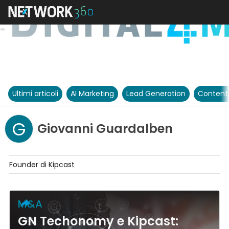
Ultimi articoli
AI Marketing
Lead Generation
Content
G
Giovanni Guardalben
Founder di Kipcast
M&A
GN Techonomy e Kipcast: