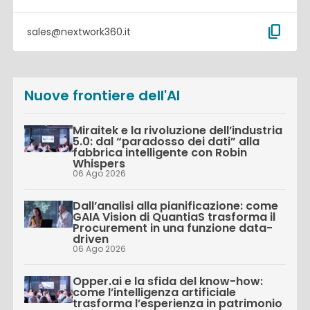
content_copy
sales@nextwork360.it
Nuove frontiere dell'AI
Miraitek e la rivoluzione dell’industria
5.0: dal “paradosso dei dati” alla
fabbrica intelligente con Robin
Whispers
06 Ago 2026
Dall’analisi alla pianificazione: come
GAIA Vision di QuantiaS trasforma il
Procurement in una funzione data-
driven
06 Ago 2026
Opper.ai e la sfida del know-how:
come l’intelligenza artificiale
trasforma l’esperienza in patrimonio