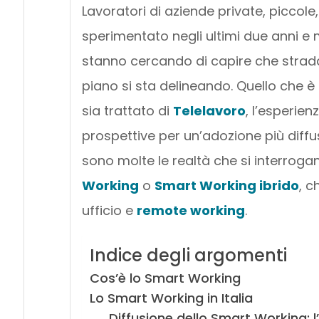
Lavoratori di aziende private, piccol
sperimentato negli ultimi due anni e
stanno cercando di capire che strad
piano si sta delineando. Quello che 
sia trattato di
Telelavoro
, l’esperie
prospettive per un’adozione più diff
sono molte le realtà che si interrog
Working
o
Smart Working ibrido
, c
ufficio e
remote working
.
Indice degli argomenti
Cos’è lo Smart Working
Lo Smart Working in Italia
Diffusione dello Smart Working: l’