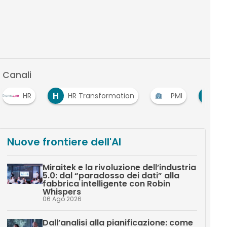
Canali
H
S
HR Transformation
PMI
Smart Working
Nuove frontiere dell'AI
Miraitek e la rivoluzione dell’industria
5.0: dal “paradosso dei dati” alla
fabbrica intelligente con Robin
Whispers
06 Ago 2026
Dall’analisi alla pianificazione: come