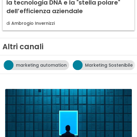
la tecnologia DNA e la "stella polare"
dell’efficienza aziendale
di
Ambrogio Invernizzi
Altri canali
tomation
Marketing Sostenibile
neuromarketin