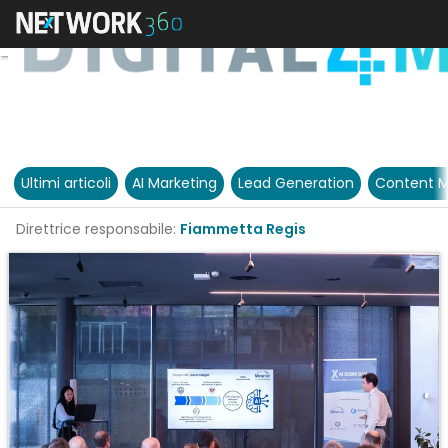
Ultimi articoli
AI Marketing
Lead Generation
Content M
Direttrice responsabile:
Fiammetta Regis