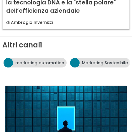
la tecnologia DNA e la "stella polare"
dell’efficienza aziendale
di
Ambrogio Invernizzi
Altri canali
tomation
Marketing Sostenibile
neuromarketin