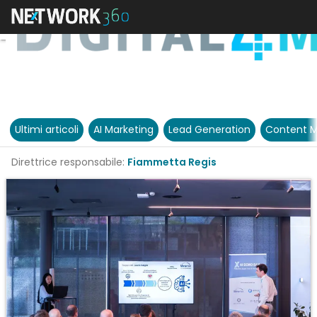
Ultimi articoli
AI Marketing
Lead Generation
Content M
Direttrice responsabile:
Fiammetta Regis