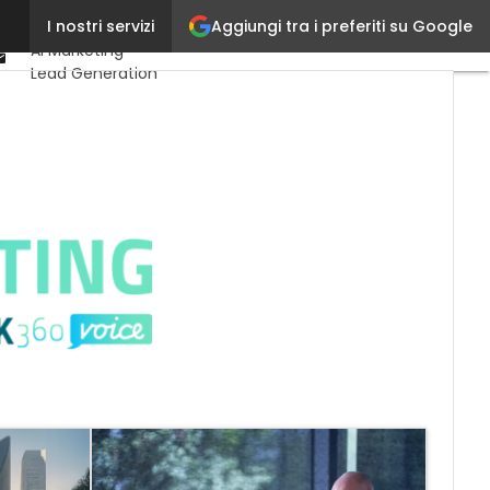
Linkedin
Aggiungi tra i preferiti su Google
I nostri servizi
Ultimi articoli
Youtube-
AI Marketing
play
Email
Lead Generation
Content Marketing
Martech &
Salestech