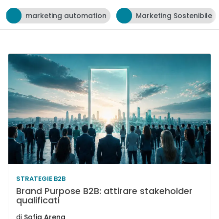
tomation
Marketing Sostenibile
neuromarketin
STRATEGIE B2B
Brand Purpose B2B: attirare stakeholder
qualificati
di
Sofia Arena