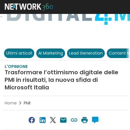
Ultimi articoli
AI Marketing
Lead Generation
Content M
L'OPINIONE
Trasformare l’ottimismo digitale delle
PMI in risultati, la nuova sfida di
Microsoft Italia
Home
PMI