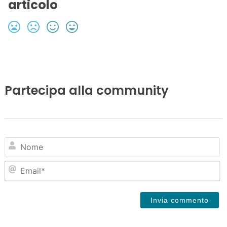
articolo
Partecipa alla community
N
Em