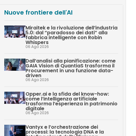
Nuove frontiere dell'AI
Miraitek e la rivoluzione dell’industria
5.0: dal “paradosso dei dati” alla
fabbrica intelligente con Robin
Whispers
06 Ago 2026
Dall’analisi alla pianificazione: come
GAIA Vision di QuantiaS trasforma il
Procurement in una funzione data-
driven
06 Ago 2026
Opper.ai e la sfida del know-how:
come l’intelligenza artificiale
trasforma l’esperienza in patrimonio
digitale
06 Ago 2026
Vantyx e l’orchestrazione dei
processi: la tecnologia DNA e la