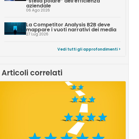
“stella polare” dell’efficienza
aziendale
06 Ago 2026
La Competitor Analysis B2B deve
mappare i vuoti narrativi dei media
27 Lug 2026
Vedi tutti gli approfondimenti >
Articoli correlati