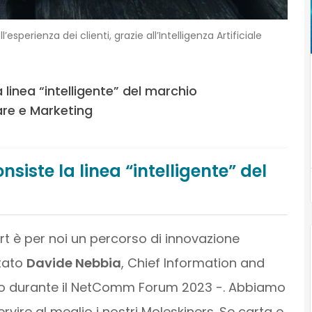
esperienza dei clienti, grazie all’Intelligenza Artificiale
 linea “intelligente” del marchio
re e Marketing
siste la linea “intelligente” del
t è per noi un percorso di innovazione
tato
Davide Nebbia
, Chief Information and
nuto durante il NetComm Forum 2023 -. Abbiamo
rvire al meglio i nostri Moleskiners. Se carta e