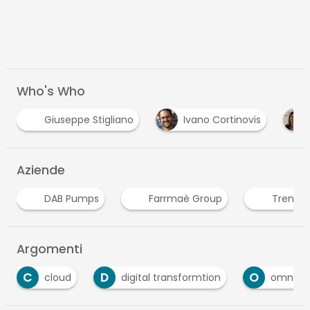
Who's Who
Ivano Cortinovis
Sabrina Pesarini
St
Aziende
mps
Farrmaè Group
Trentino Marketing
Argomenti
D
O
R
digital transformtion
omnicanalità