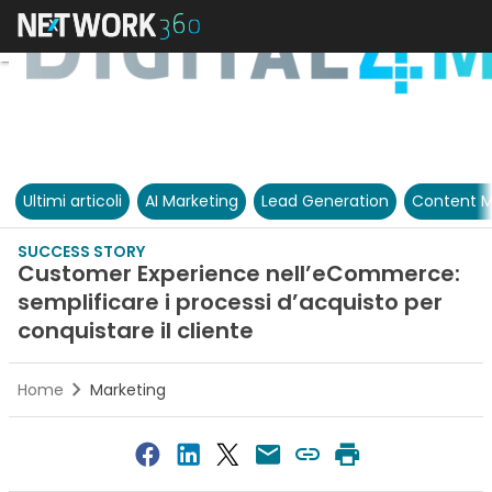
Ultimi articoli
AI Marketing
Lead Generation
Content M
SUCCESS STORY
Customer Experience nell’eCommerce:
semplificare i processi d’acquisto per
conquistare il cliente
Home
Marketing