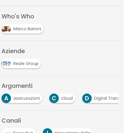
Who's Who
Marco Barioni
Aziende
Reale Group
Argomenti
A
C
D
assicurazioni
cloud
Digital Transforma
Canali
I
Executive
Innovazione Italia