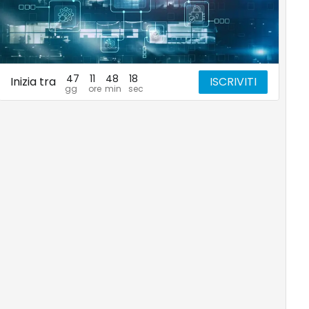
47
11
48
17
Inizia tra
ISCRIVITI