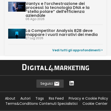
Vantyx e l’orchestrazione dei
processi: la tecnologia DNA e la
“stella polare” dell’efficienza
aziendale
06 Ago 2026
La Competitor Analysis B2B deve
mappare i vuoti narrativi dei media
27 Lug 2026
Vedi tutti gli approfondimenti >
Seguici
About
Autori
Tags
Rss Feed
Privacy e Cookie Policy
Terms&Conditions Contenuti Specialistici
Cookie Center