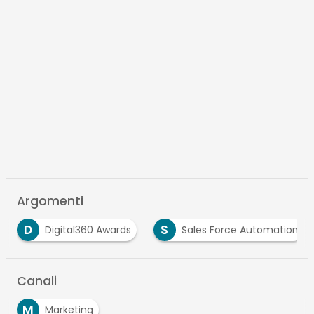
Argomenti
D
S
Digital360 Awards
Sales Force Automation
Canali
M
Marketing