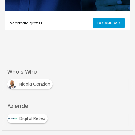
Scaricalo gratis!
DOWNLOAD
Who's Who
Nicola Canzian
Aziende
Digital Retex