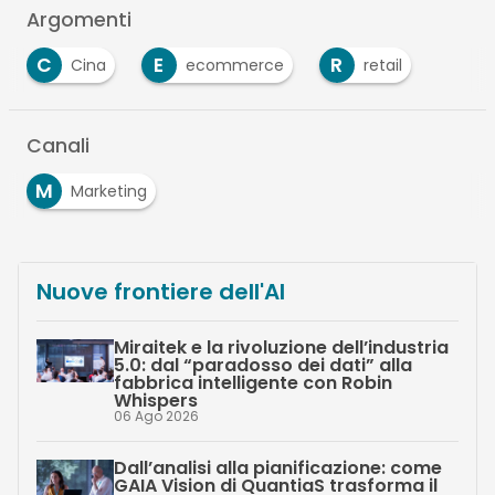
Argomenti
C
E
R
Cina
ecommerce
retail
Canali
M
Marketing
Nuove frontiere dell'AI
Miraitek e la rivoluzione dell’industria
5.0: dal “paradosso dei dati” alla
fabbrica intelligente con Robin
Whispers
06 Ago 2026
Dall’analisi alla pianificazione: come
GAIA Vision di QuantiaS trasforma il