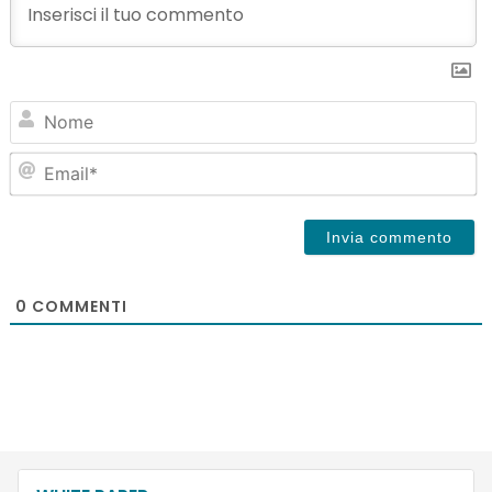
N
Em
0
COMMENTI