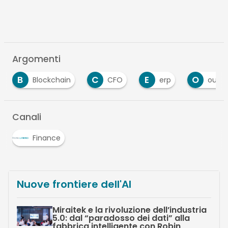
Argomenti
C
E
O
ockchain
CFO
erp
outsourcing
Canali
Finance
Nuove frontiere dell'AI
Miraitek e la rivoluzione dell’industria
5.0: dal “paradosso dei dati” alla
fabbrica intelligente con Robin