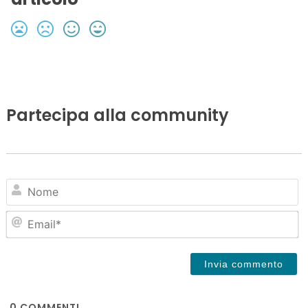
Partecipa alla community
N
Em
0
COMMENTI