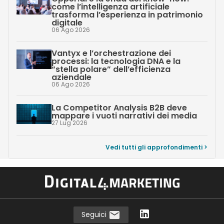
come l’intelligenza artificiale
trasforma l’esperienza in patrimonio
digitale
06 Ago 2026
Vantyx e l’orchestrazione dei
processi: la tecnologia DNA e la
“stella polare” dell’efficienza
aziendale
06 Ago 2026
La Competitor Analysis B2B deve
mappare i vuoti narrativi dei media
27 Lug 2026
Vedi tutti gli approfondimenti >
Seguici