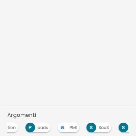
Argomenti
P
S
S
paas
PMI
SaaS
System int