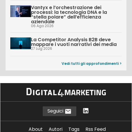
Vantyx e l’orchestrazione dei
processi: la tecnologia DNA e la
“stella polare” dell’efficienza
aziendale
06 Ago 2026
La Competitor Analysis B2B deve
mappare i vuoti narrativi dei media
27 Lug 2026
Vedi tutti gli approfondimenti >
Seguici
About
Autori
Tags
Rss Feed