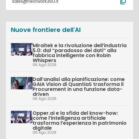
content_copy
sales@nextwork360.it
Nuove frontiere dell'AI
Miraitek e la rivoluzione dell’industria
5.0: dal “paradosso dei dati” alla
fabbrica intelligente con Robin
Whispers
06 Ago 2026
Dall’analisi alla pianificazione: come
GAIA Vision di QuantiaS trasforma il
Procurement in una funzione data-
driven
06 Ago 2026
Opper.ai e la sfida del know-how:
come l’intelligenza artificiale
trasforma l’esperienza in patrimonio
digitale
06 Ago 2026